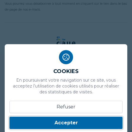
Vous pourrez vous désabonner à tout moment en cliquant sur le lien dans le bas
de page de nos e-mails.
COOKIES
Mentions légales
En poursuivant votre navigation sur ce site, vous
Politique de confidentialité
acceptez l’utilisation de cookies utilisés pour réaliser
des statistiques de visites.
Plan de site
Refuser
Marchés publics
Presse
Accepter
Contact