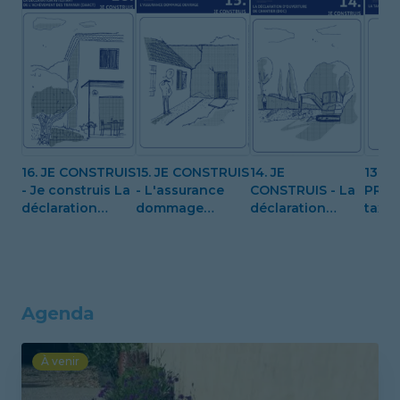
16. JE CONSTRUIS
15. JE CONSTRUIS
14. JE
13. J
- Je construis La
- L'assurance
CONSTRUIS - La
PREP
déclaration
dommage
déclaration
taxe
attestant de
ouvrage
d'ouverture de
d'am
l'achèvement
chantier (DOC)
des travaux
(DAACT)
Agenda
À venir