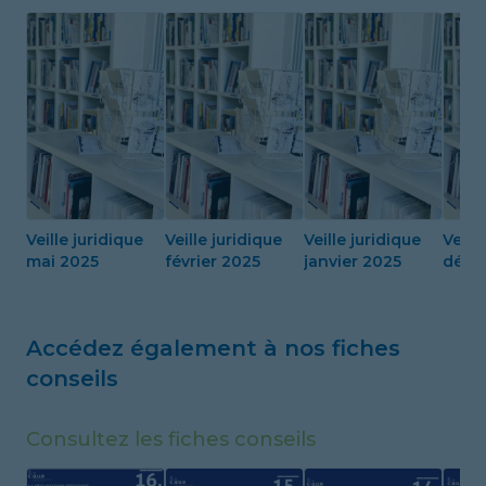
Veille juridique
Veille juridique
Veille juridique
Veill
mai 2025
février 2025
janvier 2025
déce
Accédez également à nos fiches
conseils
Consultez les fiches conseils