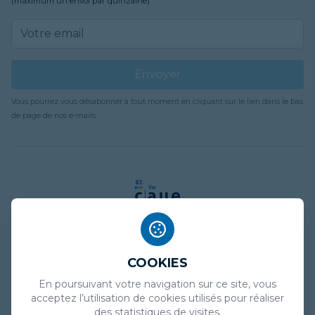
(maximum un envoi par quinzaine)
Email address
Envoyer
Vous pourrez vous désabonner à tout moment en cliquant sur le lien dans le bas
de page de nos e-mails.
COOKIES
Mentions légales
En poursuivant votre navigation sur ce site, vous
Politique de confidentialité
acceptez l’utilisation de cookies utilisés pour réaliser
des statistiques de visites.