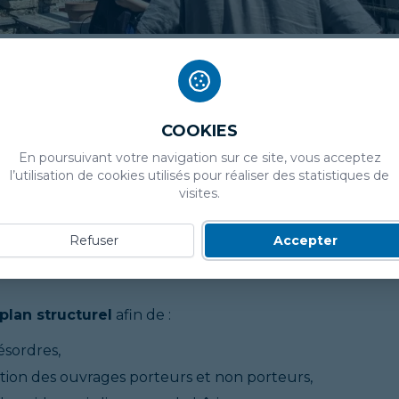
euble en vue de la
mise aux normes et de la
eur performance énergétique
et d’accueillir des activité
COOKIES
sa réflexion sur les possibilités d’aménagement
de ce
En poursuivant votre navigation sur ce site, vous acceptez
l’utilisation de cookies utilisés pour réaliser des statistiques de
visites.
tions et prescriptions propres à fournir à la commune le
ogrammatiques et d’opportunité avec un objectif de
Refuser
Accepter
 locaux.
plan structurel
afin de :
ésordres,
mation des ouvrages porteurs et non porteurs,