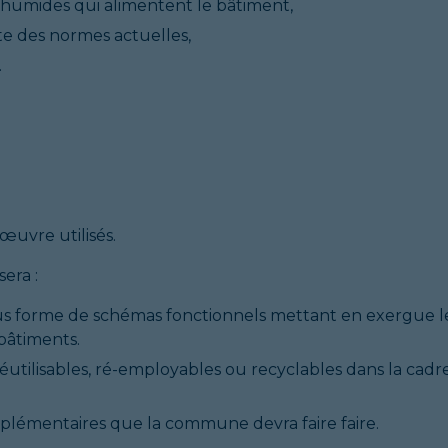
 humides qui alimentent le bâtiment,
te des normes actuelles,
.
uvre utilisés.
sera :
ous forme de schémas fonctionnels mettant en exergue l
bâtiments.
utilisables, ré-employables ou recyclables dans la cadr
complémentaires que la commune devra faire faire.