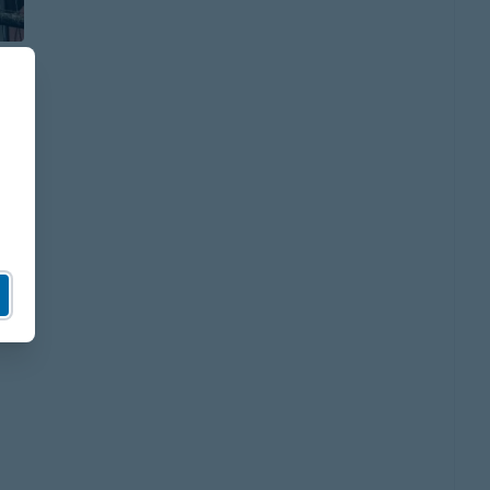
s
s
s