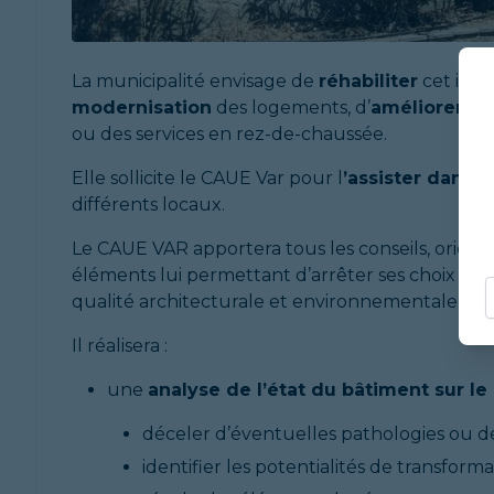
La municipalité envisage de
réhabiliter
cet imm
modernisation
des logements, d’
améliorer l
ou des services en rez-de-chaussée.
Elle sollicite le CAUE Var pour l
’assister dans 
différents locaux.
Le CAUE VAR apportera tous les conseils, orienta
éléments lui permettant d’arrêter ses choix pr
qualité architecturale et environnementale des
Il réalisera :
une
analyse de l’état du bâtiment sur le 
déceler d’éventuelles pathologies ou d
identifier les potentialités de transfor