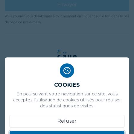
Envoyer
Vous pourrez vous désabonner à tout moment en cliquant sur le lien dans le bas
de page de nos e-mails.
COOKIES
Mentions légales
En poursuivant votre navigation sur ce site, vous
Politique de confidentialité
acceptez l’utilisation de cookies utilisés pour réaliser
des statistiques de visites.
Plan de site
Refuser
Marchés publics
Presse