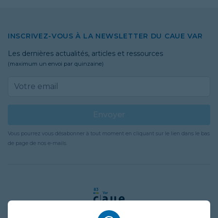
INSCRIVEZ-VOUS À LA NEWSLETTER DU CAUE VAR
Les dernières actualités, articles et ressources
(maximum un envoi par quinzaine)
Email address
Envoyer
Vous pourrez vous désabonner à tout moment en cliquant sur le lien dans le bas
de page de nos e-mails.