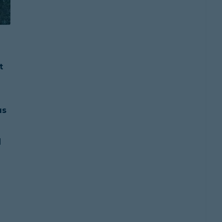
t
us
l