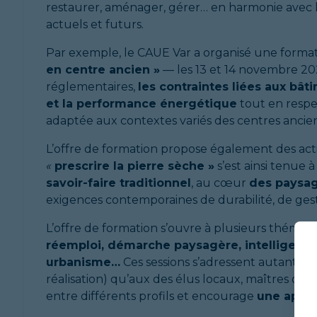
restaurer, aménager, gérer… en harmonie avec l’en
actuels et futurs.
Par exemple, le CAUE Var a organisé une format
en centre ancien »
— les 13 et 14 novembre 202
réglementaires,
les contraintes liées aux bât
et la performance énergétique
tout en respe
adaptée aux contextes variés des centres ancien
L’offre de formation propose également des acti
«
prescrire la pierre sèche »
s’est ainsi tenue 
savoir-faire traditionnel
, au cœur
des paysag
exigences contemporaines de durabilité, de gest
L’offre de formation s’ouvre à plusieurs thémati
réemploi, démarche paysagère, intelligence 
urbanisme…
Ces sessions s’adressent autant aux
réalisation) qu’aux des élus locaux, maîtres d
entre différents profils et encourage
une appro