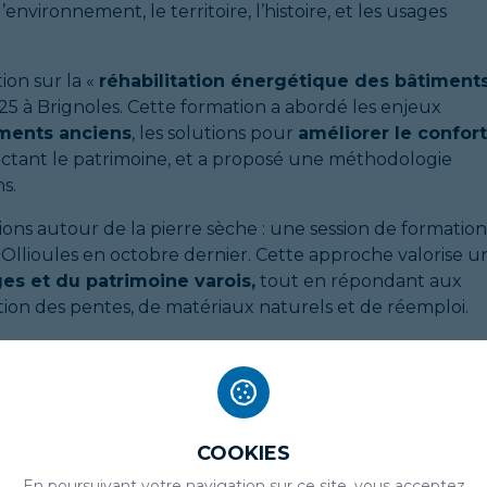
vironnement, le territoire, l’histoire, et les usages
ion sur la «
réhabilitation énergétique des bâtiment
5 à Brignoles. Cette formation a abordé les enjeux
iments anciens
, les solutions pour
améliorer le confort
ctant le patrimoine, et a proposé une méthodologie
s.
ons autour de la pierre sèche : une session de formation
à Ollioules en octobre dernier. Cette approche valorise u
es et du patrimoine varois,
tout en répondant aux
ion des pentes, de matériaux naturels et de réemploi.
ques :
réhabilitation énergétique du bâti ancien,
collective, techniques traditionnelles, éco-matéria
 techniciens et praticiens (de la conception et de la
’ouvrage ou acteurs publics — ce qui permet des échange
COOKIES
che transversale des projets.
En poursuivant votre navigation sur ce site, vous acceptez