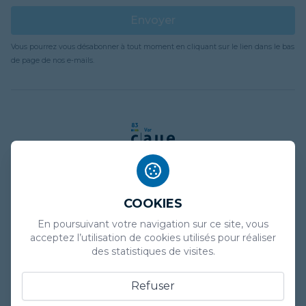
Envoyer
Vous pourrez vous désabonner à tout moment en cliquant sur le lien dans le bas
de page de nos e-mails.
COOKIES
Mentions légales
En poursuivant votre navigation sur ce site, vous
Politique de confidentialité
acceptez l’utilisation de cookies utilisés pour réaliser
des statistiques de visites.
Plan de site
Refuser
Marchés publics