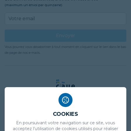
(maximum un envoi par quinzaine)
Email address
Envoyer
Vous pourrez vous désabonner à tout moment en cliquant sur le lien dans le bas
de page de nos e-mails.
COOKIES
Mentions légales
En poursuivant votre navigation sur ce site, vous
Politique de confidentialité
acceptez l’utilisation de cookies utilisés pour réaliser