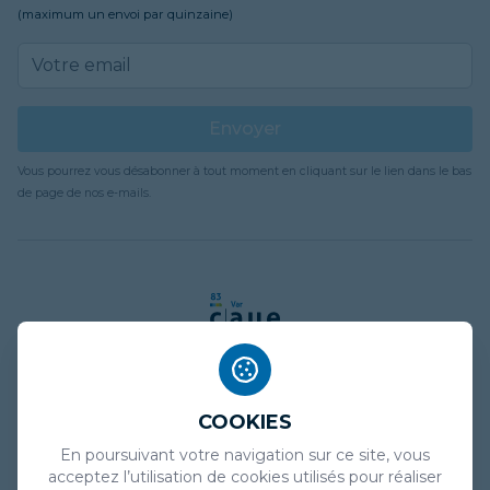
(maximum un envoi par quinzaine)
Email address
Envoyer
Vous pourrez vous désabonner à tout moment en cliquant sur le lien dans le bas
de page de nos e-mails.
COOKIES
Mentions légales
En poursuivant votre navigation sur ce site, vous
Politique de confidentialité
acceptez l’utilisation de cookies utilisés pour réaliser