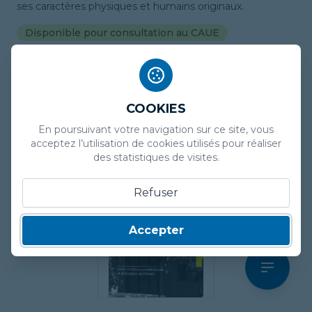
ses caractères physiques et humains originaux.
Disponible pour consultation au CAUE
Auteur
Jean-François Lemoine
Éditeur
Editions Ouest-France
Année
1985
COOKIES
En poursuivant votre navigation sur ce site, vous
acceptez l’utilisation de cookies utilisés pour réaliser
des statistiques de visites.
Refuser
Accepter