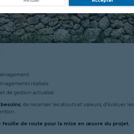
Refuser
Accepter
 :
aménagement.
ménagements réalisés.
 de gestion actualisé.
s besoins
, de recenser les atouts et valeurs, d’évaluer les
ention.
e feuille de route pour la mise en œuvre du projet.