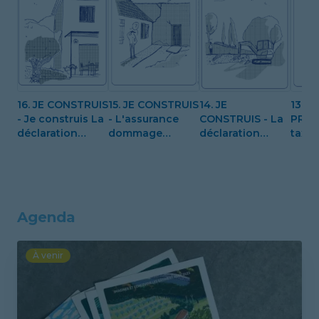
16. JE CONSTRUIS
15. JE CONSTRUIS
14. JE
13. J
- Je construis La
- L'assurance
CONSTRUIS - La
PREP
déclaration
dommage
déclaration
taxe
attestant de
ouvrage
d'ouverture de
d'am
l'achèvement
chantier (DOC)
des travaux
(DAACT)
Agenda
À venir